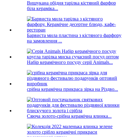
Вишукана обідня тарілка кістяний фарфор
біла кераміка...
Барвиста мила пластина з кістяного фарфору
на замовлення ...
Набір керамічного посуду серії Animals...
срібна керамічна прикраса зірка на Різдво...
Сяюча золото-срібна керамічна ялинка...