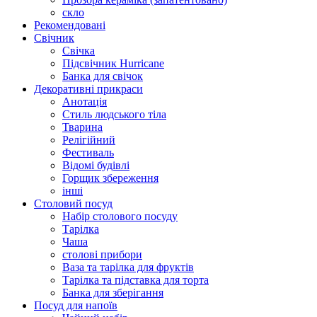
скло
Рекомендовані
Свічник
Свічка
Підсвічник Hurricane
Банка для свічок
Декоративні прикраси
Анотація
Стиль людського тіла
Тварина
Релігійний
Фестиваль
Відомі будівлі
Горщик збереження
інші
Столовий посуд
Набір столового посуду
Тарілка
Чаша
столові прибори
Ваза та тарілка для фруктів
Тарілка та підставка для торта
Банка для зберігання
Посуд для напоїв