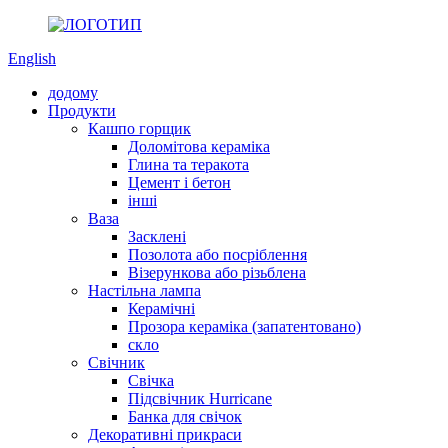
English
додому
Продукти
Кашпо горщик
Доломітова кераміка
Глина та теракота
Цемент і бетон
інші
Ваза
Засклені
Позолота або посріблення
Візерункова або різьблена
Настільна лампа
Керамічні
Прозора кераміка (запатентовано)
скло
Свічник
Свічка
Підсвічник Hurricane
Банка для свічок
Декоративні прикраси