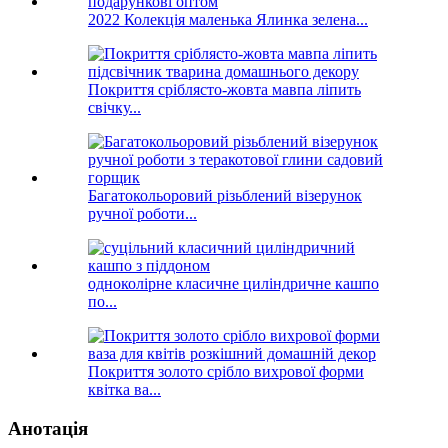
2022 Колекція маленька Ялинка зелена...
Покриття сріблясто-жовта мавпа ліпить
свічку...
Багатокольоровий різьблений візерунок
ручної роботи...
одноколірне класичне циліндричне кашпо
по...
Покриття золото срібло вихрової форми
квітка ва...
Анотація