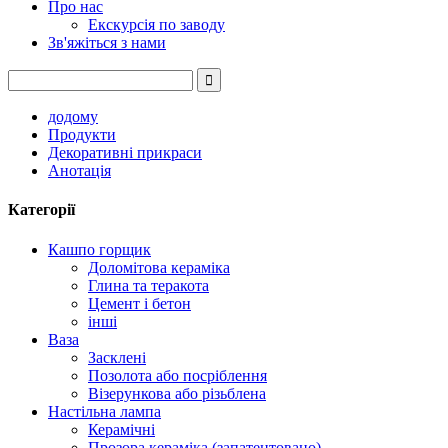
Про нас
Екскурсія по заводу
Зв'яжіться з нами
додому
Продукти
Декоративні прикраси
Анотація
Категорії
Кашпо горщик
Доломітова кераміка
Глина та теракота
Цемент і бетон
інші
Ваза
Засклені
Позолота або посріблення
Візерункова або різьблена
Настільна лампа
Керамічні
Прозора кераміка (запатентовано)