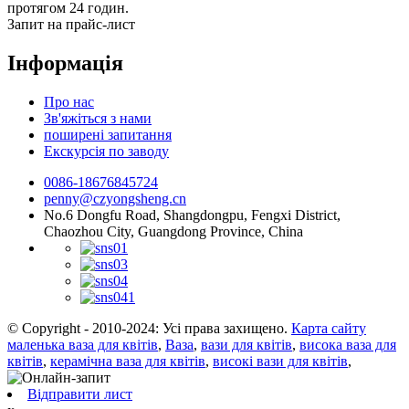
протягом 24 годин.
Запит на прайс-лист
Інформація
Про нас
Зв'яжіться з нами
поширені запитання
Екскурсія по заводу
0086-18676845724
penny@czyongsheng.cn
No.6 Dongfu Road, Shangdongpu, Fengxi District,
Chaozhou City, Guangdong Province, China
© Copyright - 2010-2024: Усі права захищено.
Карта сайту
маленька ваза для квітів
,
Ваза
,
вази для квітів
,
висока ваза для
квітів
,
керамічна ваза для квітів
,
високі вази для квітів
,
Відправити лист