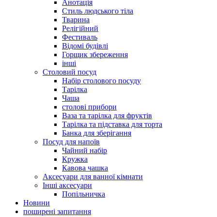
Анотація
Стиль людського тіла
Тварина
Релігійний
Фестиваль
Відомі будівлі
Горщик збереження
інші
Столовий посуд
Набір столового посуду
Тарілка
Чаша
столові прибори
Ваза та тарілка для фруктів
Тарілка та підставка для торта
Банка для зберігання
Посуд для напоїв
Чайний набір
Кружка
Кавова чашка
Аксесуари для ванної кімнати
Інші аксесуари
Попільничка
Новини
поширені запитання