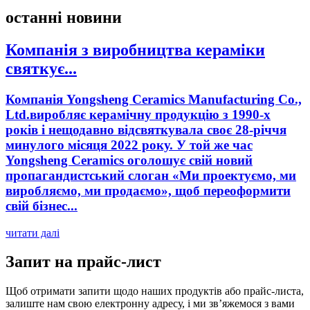
останні новини
Компанія з виробництва кераміки
святкує...
Компанія Yongsheng Ceramics Manufacturing Co.,
Ltd.виробляє керамічну продукцію з 1990-х
років і нещодавно відсвяткувала своє 28-річчя
минулого місяця 2022 року. У той же час
Yongsheng Ceramics оголошує свій новий
пропагандистський слоган «Ми проектуємо, ми
виробляємо, ми продаємо», щоб переоформити
свій бізнес...
читати далі
Запит на прайс-лист
Щоб отримати запити щодо наших продуктів або прайс-листа,
залиште нам свою електронну адресу, і ми зв’яжемося з вами