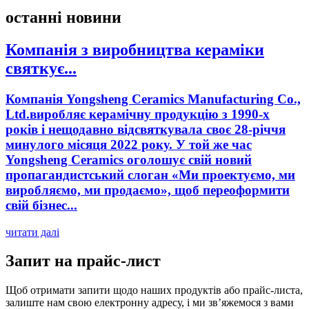
останні новини
Компанія з виробництва кераміки
святкує...
Компанія Yongsheng Ceramics Manufacturing Co.,
Ltd.виробляє керамічну продукцію з 1990-х
років і нещодавно відсвяткувала своє 28-річчя
минулого місяця 2022 року. У той же час
Yongsheng Ceramics оголошує свій новий
пропагандистський слоган «Ми проектуємо, ми
виробляємо, ми продаємо», щоб переоформити
свій бізнес...
читати далі
Запит на прайс-лист
Щоб отримати запити щодо наших продуктів або прайс-листа,
залиште нам свою електронну адресу, і ми зв’яжемося з вами