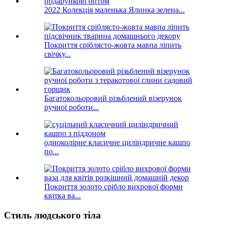
2022 Колекція маленька Ялинка зелена...
Покриття сріблясто-жовта мавпа ліпить
свічку...
Багатокольоровий різьблений візерунок
ручної роботи...
одноколірне класичне циліндричне кашпо
по...
Покриття золото срібло вихрової форми
квітка ва...
Стиль людського тіла