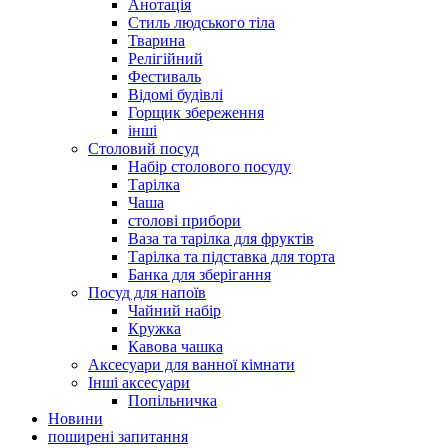
Анотація
Стиль людського тіла
Тварина
Релігійний
Фестиваль
Відомі будівлі
Горщик збереження
інші
Столовий посуд
Набір столового посуду
Тарілка
Чаша
столові прибори
Ваза та тарілка для фруктів
Тарілка та підставка для торта
Банка для зберігання
Посуд для напоїв
Чайний набір
Кружка
Кавова чашка
Аксесуари для ванної кімнати
Інші аксесуари
Попільничка
Новини
поширені запитання