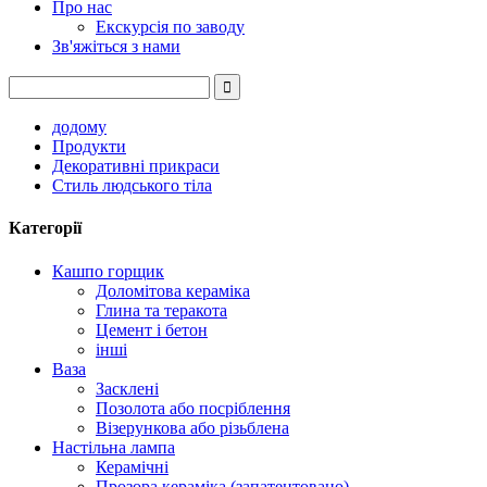
Про нас
Екскурсія по заводу
Зв'яжіться з нами
додому
Продукти
Декоративні прикраси
Стиль людського тіла
Категорії
Кашпо горщик
Доломітова кераміка
Глина та теракота
Цемент і бетон
інші
Ваза
Засклені
Позолота або посріблення
Візерункова або різьблена
Настільна лампа
Керамічні
Прозора кераміка (запатентовано)