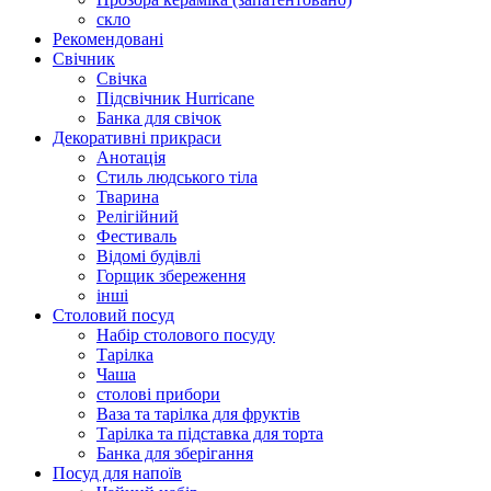
скло
Рекомендовані
Свічник
Свічка
Підсвічник Hurricane
Банка для свічок
Декоративні прикраси
Анотація
Стиль людського тіла
Тварина
Релігійний
Фестиваль
Відомі будівлі
Горщик збереження
інші
Столовий посуд
Набір столового посуду
Тарілка
Чаша
столові прибори
Ваза та тарілка для фруктів
Тарілка та підставка для торта
Банка для зберігання
Посуд для напоїв