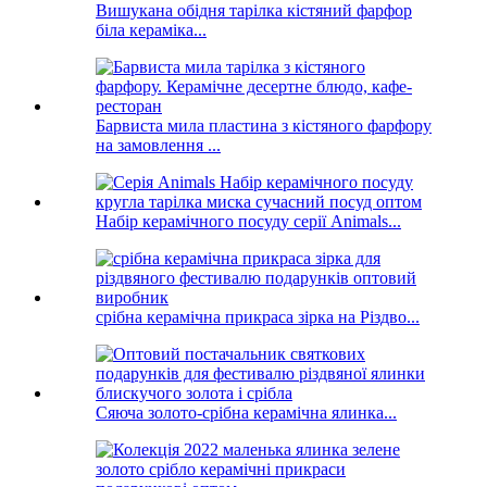
Вишукана обідня тарілка кістяний фарфор
біла кераміка...
Барвиста мила пластина з кістяного фарфору
на замовлення ...
Набір керамічного посуду серії Animals...
срібна керамічна прикраса зірка на Різдво...
Сяюча золото-срібна керамічна ялинка...