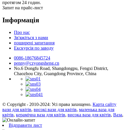
протягом 24 годин.
Запит на прайс-лист
Інформація
Про нас
Зв'яжіться з нами
поширені запитання
Екскурсія по заводу
0086-18676845724
penny@czyongsheng.cn
No.6 Dongfu Road, Shangdongpu, Fengxi District,
Chaozhou City, Guangdong Province, China
© Copyright - 2010-2024: Усі права захищено.
Карта сайту
вази для квітів
,
високі вази для квітів
,
маленька ваза для
квітів
,
керамічна ваза для квітів
,
висока ваза для квітів
,
Ваза
,
Відправити лист