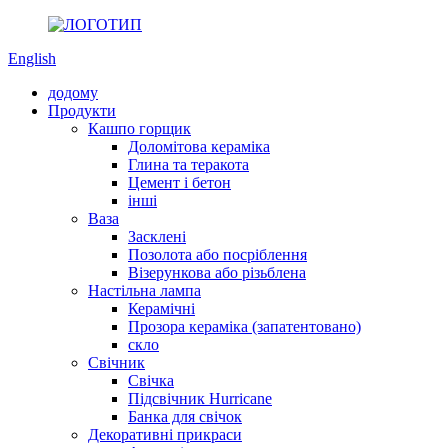
English
додому
Продукти
Кашпо горщик
Доломітова кераміка
Глина та теракота
Цемент і бетон
інші
Ваза
Засклені
Позолота або посріблення
Візерункова або різьблена
Настільна лампа
Керамічні
Прозора кераміка (запатентовано)
скло
Свічник
Свічка
Підсвічник Hurricane
Банка для свічок
Декоративні прикраси