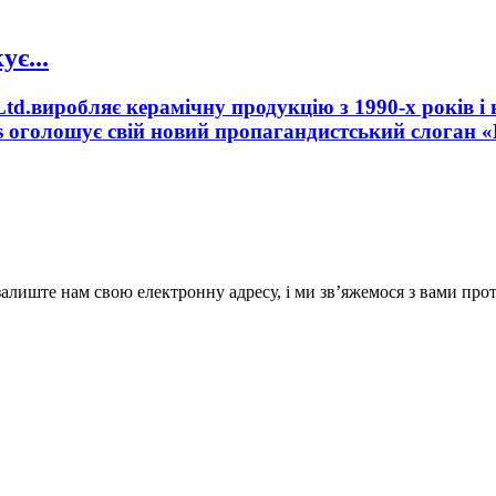
є...
Ltd.виробляє керамічну продукцію з 1990-х років і
cs оголошує свій новий пропагандистський слоган 
лиште нам свою електронну адресу, і ми зв’яжемося з вами прот