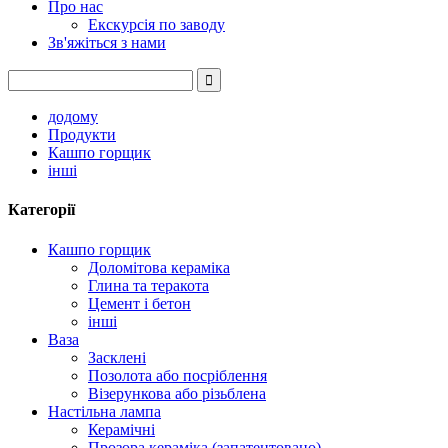
Про нас
Екскурсія по заводу
Зв'яжіться з нами
додому
Продукти
Кашпо горщик
інші
Категорії
Кашпо горщик
Доломітова кераміка
Глина та теракота
Цемент і бетон
інші
Ваза
Засклені
Позолота або посріблення
Візерункова або різьблена
Настільна лампа
Керамічні
Прозора кераміка (запатентовано)