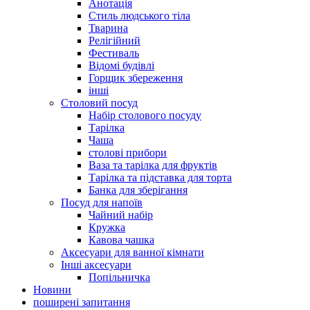
Анотація
Стиль людського тіла
Тварина
Релігійний
Фестиваль
Відомі будівлі
Горщик збереження
інші
Столовий посуд
Набір столового посуду
Тарілка
Чаша
столові прибори
Ваза та тарілка для фруктів
Тарілка та підставка для торта
Банка для зберігання
Посуд для напоїв
Чайний набір
Кружка
Кавова чашка
Аксесуари для ванної кімнати
Інші аксесуари
Попільничка
Новини
поширені запитання