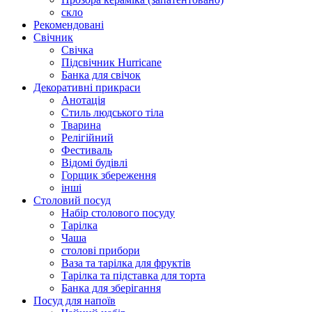
скло
Рекомендовані
Свічник
Свічка
Підсвічник Hurricane
Банка для свічок
Декоративні прикраси
Анотація
Стиль людського тіла
Тварина
Релігійний
Фестиваль
Відомі будівлі
Горщик збереження
інші
Столовий посуд
Набір столового посуду
Тарілка
Чаша
столові прибори
Ваза та тарілка для фруктів
Тарілка та підставка для торта
Банка для зберігання
Посуд для напоїв