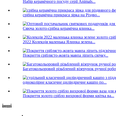
Набір керамічного посуду серії Animals...
срібна керамічна прикраса зірка на Різдво...
Сяюча золото-срібна керамічна ялинка...
2022 Колекція маленька Ялинка зелена...
Покриття сріблясто-жовта мавпа ліпить свічку...
Багатокольоровий різьблений візерунок ручної робот
одноколірне класичне циліндричне кашпо по...
Покриття золото срібло вихрової форми квітка ва...
інші