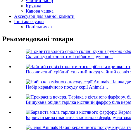
Чайний набір
Кружка
Кавова чашка
Аксесуари для ванної кімнати
Інші аксесуари
Попільничка
Рекомендовані товари
Скляні кухлі з золотом і сріблом з ручкою...
Позолочений срібний скляний посуд чайний сервіз з 
Набір керамічного посуду серії Animals...
Вишукана обідня тарілка кістяний фарфор біла керам
Барвиста мила пластина з кістяного фарфору на замо