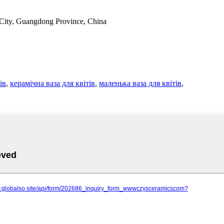
City, Guangdong Province, China
ів
,
керамічна ваза для квітів
,
маленька ваза для квітів
,