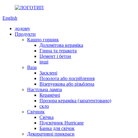
English
додому
Продукти
Кашпо горщик
Доломітова кераміка
Глина та теракота
Цемент і бетон
інші
Ваза
Засклені
Позолота або посріблення
Візерункова або різьблена
Настільна лампа
Керамічні
Прозора кераміка (запатентовано)
скло
Свічник
Свічка
Підсвічник Hurricane
Банка для свічок
Декоративні прикраси