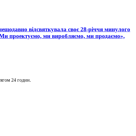
 нещодавно відсвяткувала своє 28-річчя минулого
«Ми проектуємо, ми виробляємо, ми продаємо»,
ягом 24 годин.