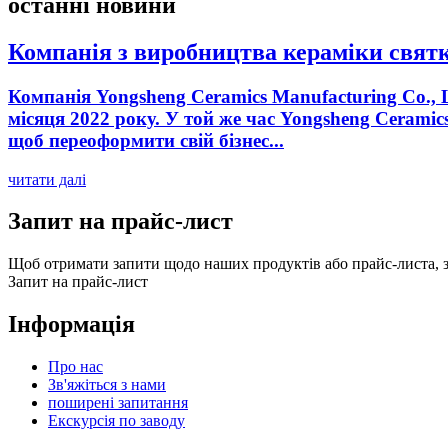
останні новини
Компанія з виробництва кераміки святку
Компанія Yongsheng Ceramics Manufacturing Co., 
місяця 2022 року. У той же час Yongsheng Cerami
щоб переоформити свій бізнес...
читати далі
Запит на прайс-лист
Щоб отримати запити щодо наших продуктів або прайс-листа, за
Запит на прайс-лист
Інформація
Про нас
Зв'яжіться з нами
поширені запитання
Екскурсія по заводу