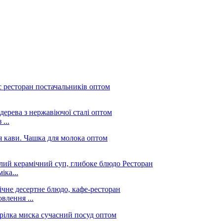
...
іка...
влення ...