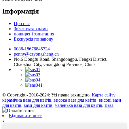
Інформація
Про нас
Зв'яжіться з нами
поширені запитання
Екскурсія по заводу
0086-18676845724
penny@czyongsheng.cn
No.6 Dongfu Road, Shangdongpu, Fengxi District,
Chaozhou City, Guangdong Province, China
© Copyright - 2010-2024: Усі права захищено.
Карта сайту
керамічна ваза для квітів
,
висока ваза для квітів
,
високі вази
для квітів
,
вази для квітів
,
маленька ваза для квітів
,
Ваза
,
Відправити лист
x