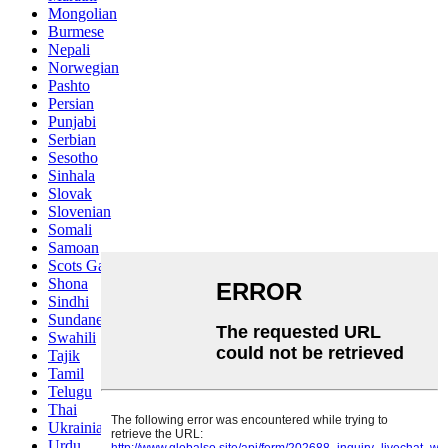
Mongolian
Burmese
Nepali
Norwegian
Pashto
Persian
Punjabi
Serbian
Sesotho
Sinhala
Slovak
Slovenian
Somali
Samoan
Scots Gaelic
Shona
Sindhi
Sundanese
Swahili
Tajik
Tamil
Telugu
Thai
Ukrainian
Urdu