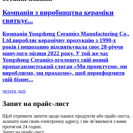
Компанія з виробництва кераміки
святкує...
Компанія Yongsheng Ceramics Manufacturing Co.,
Ltd.виробляє керамічну продукцію з 1990-х
років і нещодавно відсвяткувала своє 28-річчя
минулого місяця 2022 року. У той же час
Yongsheng Ceramics оголошує свій новий
пропагандистський слоган «Ми проектуємо, ми
виробляємо, ми продаємо», щоб переоформити
свій бізнес...
читати далі
Запит на прайс-лист
Щоб отримати запити щодо наших продуктів або прайс-листа,
залиште нам свою електронну адресу, і ми зв’яжемося з вами
протягом 24 годин.
Запит на прайс-лист