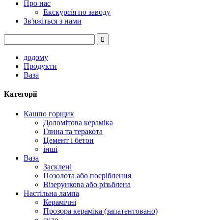
Про нас
Екскурсія по заводу
Зв'яжіться з нами
додому
Продукти
Ваза
Категорії
Кашпо горщик
Доломітова кераміка
Глина та теракота
Цемент і бетон
інші
Ваза
Засклені
Позолота або посріблення
Візерункова або різьблена
Настільна лампа
Керамічні
Прозора кераміка (запатентовано)
скло