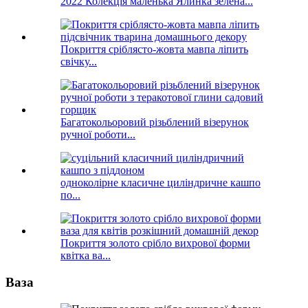
2022 Колекція маленька Ялинка зелена...
Покриття сріблясто-жовта мавпа ліпить
свічку...
Багатокольоровий різьблений візерунок
ручної роботи...
одноколірне класичне циліндричне кашпо
по...
Покриття золото срібло вихрової форми
квітка ва...
Ваза