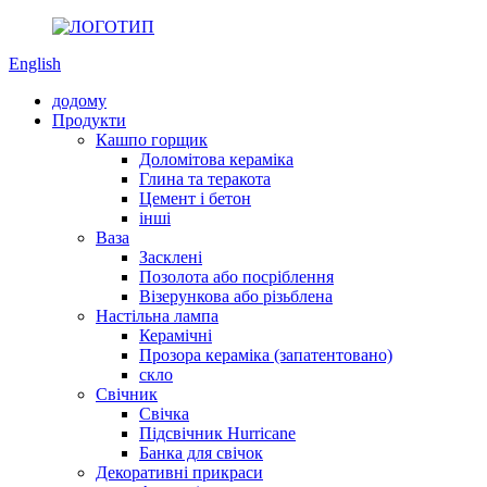
English
додому
Продукти
Кашпо горщик
Доломітова кераміка
Глина та теракота
Цемент і бетон
інші
Ваза
Засклені
Позолота або посріблення
Візерункова або різьблена
Настільна лампа
Керамічні
Прозора кераміка (запатентовано)
скло
Свічник
Свічка
Підсвічник Hurricane
Банка для свічок
Декоративні прикраси