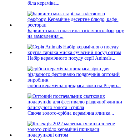
біла кераміка...
Барвиста мила пластина з кістяного фарфору
на замовлення ...
Набір керамічного посуду серії Animals...
срібна керамічна прикраса зірка на Різдво...
Сяюча золото-срібна керамічна ялинка...