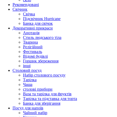
Рекомендовані
Свічник
Свічка
Підсвічник Hurricane
Банка для свічок
Декоративні прикраси
Анотація
Стиль людського тіла
Тварина
Релігійний
Фестиваль
Відомі будівлі
Горщик збереження
інші
Столовий посуд
Набір столового посуду
Тарілка
Чаша
столові прибори
Ваза та тарілка для фруктів
Тарілка та підставка для торта
Банка для зберігання
Посуд для напоїв
Чайний набір