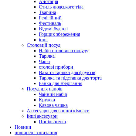
Анотація
Стиль людського тіла
Тварина
Релігійний
Фестиваль
Відомі будівлі
Горщик збереження
інші
Столовий посуд
Набір столового посуду
Тарілка
Чаша
столові прибори
Ваза та тарілка для фруктів
Тарілка та підставка для торта
Банка для зберігання
Посуд для напоїв
Чайний набір
Кружка
Кавова чашка
Аксесуари для ванної кімнати
Інші аксесуари
Попільничка
Новини
поширені запитання