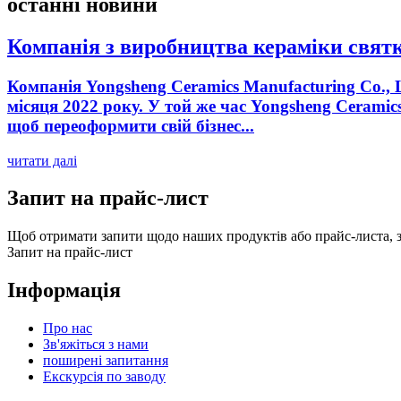
останні новини
Компанія з виробництва кераміки святку
Компанія Yongsheng Ceramics Manufacturing Co., 
місяця 2022 року. У той же час Yongsheng Cerami
щоб переоформити свій бізнес...
читати далі
Запит на прайс-лист
Щоб отримати запити щодо наших продуктів або прайс-листа, за
Запит на прайс-лист
Інформація
Про нас
Зв'яжіться з нами
поширені запитання
Екскурсія по заводу