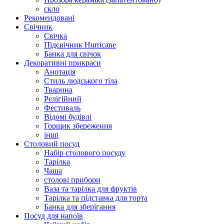
скло
Рекомендовані
Свічник
Свічка
Підсвічник Hurricane
Банка для свічок
Декоративні прикраси
Анотація
Стиль людського тіла
Тварина
Релігійний
Фестиваль
Відомі будівлі
Горщик збереження
інші
Столовий посуд
Набір столового посуду
Тарілка
Чаша
столові прибори
Ваза та тарілка для фруктів
Тарілка та підставка для торта
Банка для зберігання
Посуд для напоїв