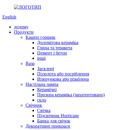
English
додому
Продукти
Кашпо горщик
Доломітова кераміка
Глина та теракота
Цемент і бетон
інші
Ваза
Засклені
Позолота або посріблення
Візерункова або різьблена
Настільна лампа
Керамічні
Прозора кераміка (запатентовано)
скло
Свічник
Свічка
Підсвічник Hurricane
Банка для свічок
Декоративні прикраси