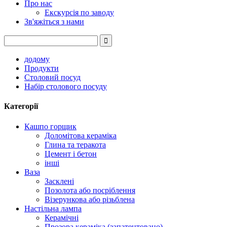
Про нас
Екскурсія по заводу
Зв'яжіться з нами
додому
Продукти
Столовий посуд
Набір столового посуду
Категорії
Кашпо горщик
Доломітова кераміка
Глина та теракота
Цемент і бетон
інші
Ваза
Засклені
Позолота або посріблення
Візерункова або різьблена
Настільна лампа
Керамічні
Прозора кераміка (запатентовано)