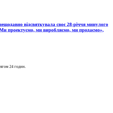
 нещодавно відсвяткувала своє 28-річчя минулого
«Ми проектуємо, ми виробляємо, ми продаємо»,
ягом 24 годин.