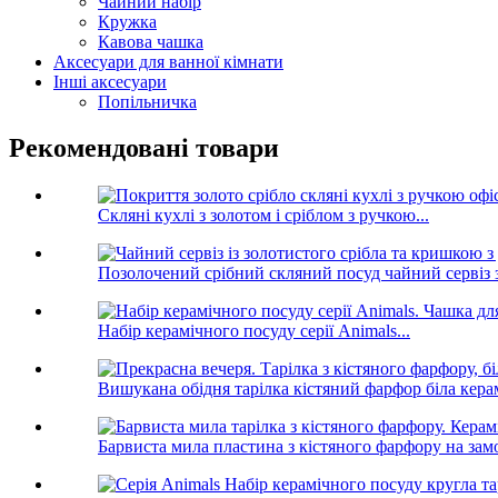
Чайний набір
Кружка
Кавова чашка
Аксесуари для ванної кімнати
Інші аксесуари
Попільничка
Рекомендовані товари
Скляні кухлі з золотом і сріблом з ручкою...
Позолочений срібний скляний посуд чайний сервіз з 
Набір керамічного посуду серії Animals...
Вишукана обідня тарілка кістяний фарфор біла керам
Барвиста мила пластина з кістяного фарфору на замо