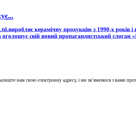
є...
Ltd.виробляє керамічну продукцію з 1990-х років і
cs оголошує свій новий пропагандистський слоган 
лиште нам свою електронну адресу, і ми зв’яжемося з вами прот