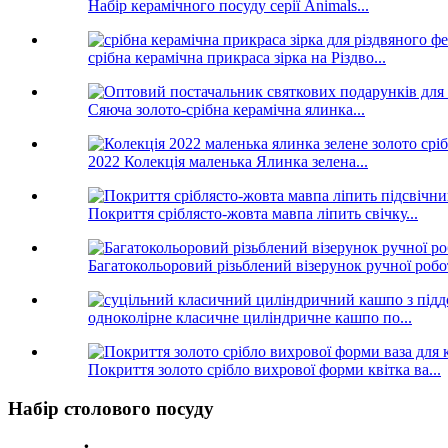
Набір керамічного посуду серії Animals...
срібна керамічна прикраса зірка на Різдво...
Сяюча золото-срібна керамічна ялинка...
2022 Колекція маленька Ялинка зелена...
Покриття сріблясто-жовта мавпа ліпить свічку...
Багатокольоровий різьблений візерунок ручної робот
одноколірне класичне циліндричне кашпо по...
Покриття золото срібло вихрової форми квітка ва...
Набір столового посуду