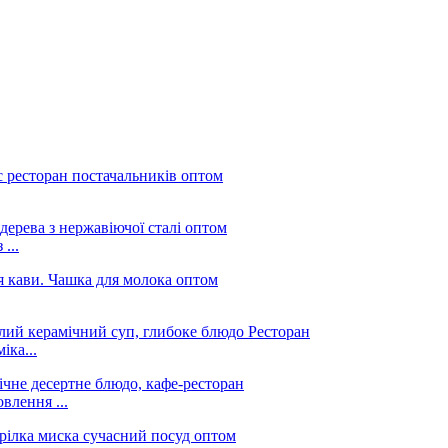
...
іка...
влення ...