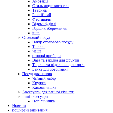
Анотація
Стиль людського тіла
Тварина
Релігійний
Фестиваль
Відомі будівлі
Горщик збереження
інші
Столовий посуд
Набір столового посуду
Тарілка
Чаша
столові прибори
Ваза та тарілка для фруктів
Тарілка та підставка для торта
Банка для зберігання
Посуд для напоїв
Чайний набір
Кружка
Кавова чашка
Аксесуари для ванної кімнати
Інші аксесуари
Попільничка
Новини
поширені запитання