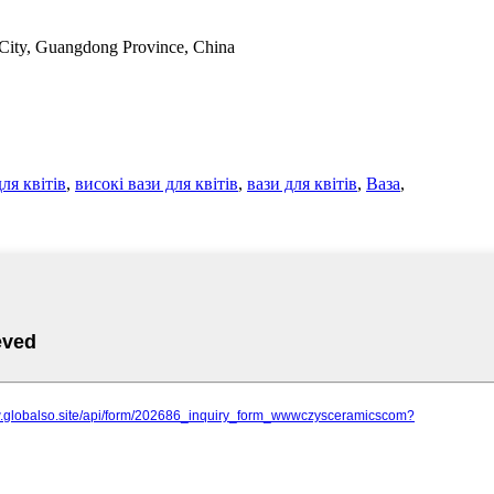
City, Guangdong Province, China
ля квітів
,
високі вази для квітів
,
вази для квітів
,
Ваза
,