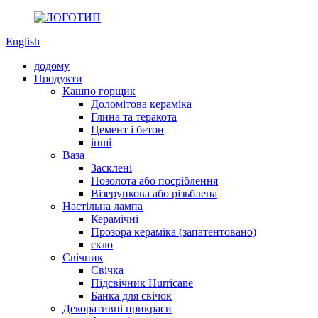
English
додому
Продукти
Кашпо горщик
Доломітова кераміка
Глина та теракота
Цемент і бетон
інші
Ваза
Засклені
Позолота або посріблення
Візерункова або різьблена
Настільна лампа
Керамічні
Прозора кераміка (запатентовано)
скло
Свічник
Свічка
Підсвічник Hurricane
Банка для свічок
Декоративні прикраси