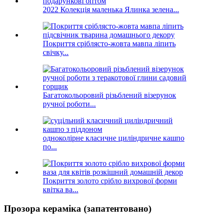
2022 Колекція маленька Ялинка зелена...
Покриття сріблясто-жовта мавпа ліпить
свічку...
Багатокольоровий різьблений візерунок
ручної роботи...
одноколірне класичне циліндричне кашпо
по...
Покриття золото срібло вихрової форми
квітка ва...
Прозора кераміка (запатентовано)