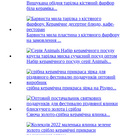
Вишукана обідня тарілка кістяний фарфор
біла кераміка...
Барвиста мила пластина з кістяного фарфору
на замовлення ...
Набір керамічного посуду серії Animals...
срібна керамічна прикраса зірка на Різдво...
Сяюча золото-срібна керамічна ялинка...