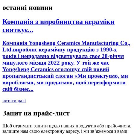
останні новини
Компанія з виробництва кераміки
святкує...
Компанія Yongsheng Ceramics Manufacturing Co.,
Ltd.виробляє керамічну продукцію з 1990-х
років і нещодавно відсвяткувала своє 28-річчя
минулого місяця 2022 року. У той же час
Yongsheng Ceramics оголошує свій новий
пропагандистський слоган «Ми проектуємо, ми
виробляємо, ми продаємо», щоб переоформити
свій бізнес...
читати далі
Запит на прайс-лист
Щоб отримати запити щодо наших продуктів або прайс-листа,
залиште нам свою електронну адресу, і ми зв’яжемося з вами