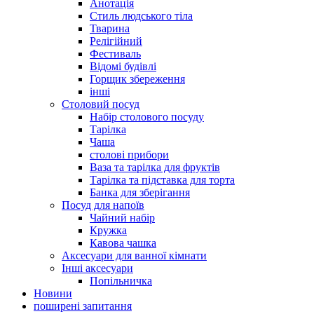
Анотація
Стиль людського тіла
Тварина
Релігійний
Фестиваль
Відомі будівлі
Горщик збереження
інші
Столовий посуд
Набір столового посуду
Тарілка
Чаша
столові прибори
Ваза та тарілка для фруктів
Тарілка та підставка для торта
Банка для зберігання
Посуд для напоїв
Чайний набір
Кружка
Кавова чашка
Аксесуари для ванної кімнати
Інші аксесуари
Попільничка
Новини
поширені запитання