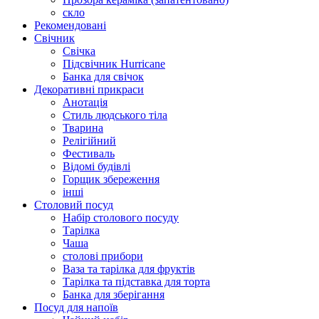
скло
Рекомендовані
Свічник
Свічка
Підсвічник Hurricane
Банка для свічок
Декоративні прикраси
Анотація
Стиль людського тіла
Тварина
Релігійний
Фестиваль
Відомі будівлі
Горщик збереження
інші
Столовий посуд
Набір столового посуду
Тарілка
Чаша
столові прибори
Ваза та тарілка для фруктів
Тарілка та підставка для торта
Банка для зберігання
Посуд для напоїв