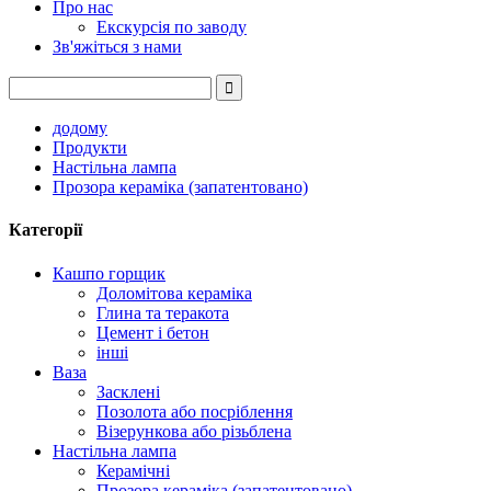
Про нас
Екскурсія по заводу
Зв'яжіться з нами
додому
Продукти
Настільна лампа
Прозора кераміка (запатентовано)
Категорії
Кашпо горщик
Доломітова кераміка
Глина та теракота
Цемент і бетон
інші
Ваза
Засклені
Позолота або посріблення
Візерункова або різьблена
Настільна лампа
Керамічні
Прозора кераміка (запатентовано)