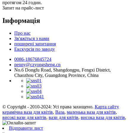
протягом 24 годин.
Запит на прайс-лист
Інформація
Про нас
Зв'яжіться з нами
поширені запитання
Екскурсія по заводу
0086-18676845724
penny@czyongsheng.cn
No.6 Dongfu Road, Shangdongpu, Fengxi District,
Chaozhou City, Guangdong Province, China
© Copyright - 2010-2024: Усі права захищено.
Карта сайту
керамічна ваза для квітів
,
Ваза
,
маленька ваза для квітів
,
високі вази для квітів
,
вази для квітів
,
висока ваза для квітів
,
Відправити лист