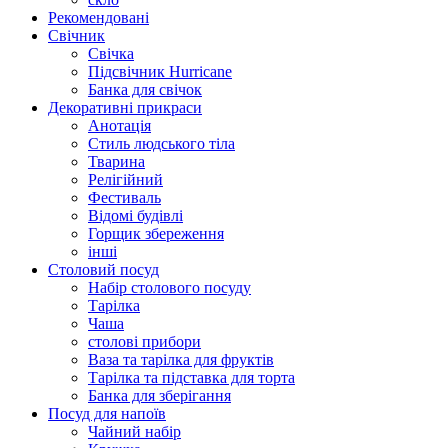
Рекомендовані
Свічник
Свічка
Підсвічник Hurricane
Банка для свічок
Декоративні прикраси
Анотація
Стиль людського тіла
Тварина
Релігійний
Фестиваль
Відомі будівлі
Горщик збереження
інші
Столовий посуд
Набір столового посуду
Тарілка
Чаша
столові прибори
Ваза та тарілка для фруктів
Тарілка та підставка для торта
Банка для зберігання
Посуд для напоїв
Чайний набір