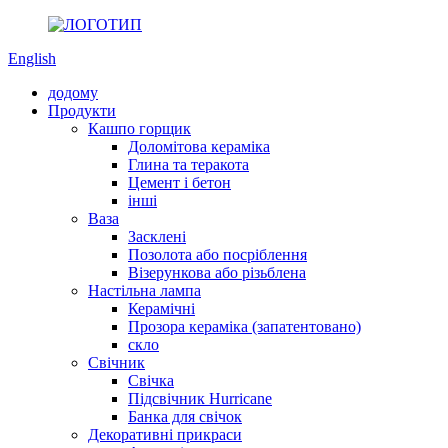
English
додому
Продукти
Кашпо горщик
Доломітова кераміка
Глина та теракота
Цемент і бетон
інші
Ваза
Засклені
Позолота або посріблення
Візерункова або різьблена
Настільна лампа
Керамічні
Прозора кераміка (запатентовано)
скло
Свічник
Свічка
Підсвічник Hurricane
Банка для свічок
Декоративні прикраси