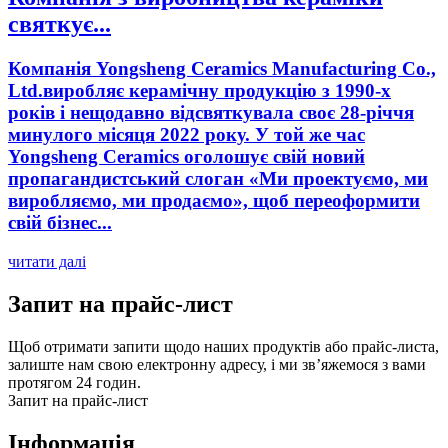
святкує...
Компанія Yongsheng Ceramics Manufacturing Co.,
Ltd.виробляє керамічну продукцію з 1990-х
років і нещодавно відсвяткувала своє 28-річчя
минулого місяця 2022 року. У той же час
Yongsheng Ceramics оголошує свій новий
пропагандистський слоган «Ми проектуємо, ми
виробляємо, ми продаємо», щоб переоформити
свій бізнес...
читати далі
Запит на прайс-лист
Щоб отримати запити щодо наших продуктів або прайс-листа,
залиште нам свою електронну адресу, і ми зв’яжемося з вами
протягом 24 годин.
Запит на прайс-лист
Інформація