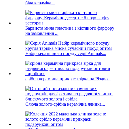
біла кераміка...
Барвиста мила пластина з кістяного фарфору
на замовлення ...
Набір керамічного посуду серії Animals...
срібна керамічна прикраса зірка на Різдво...
Сяюча золото-срібна керамічна ялинка...