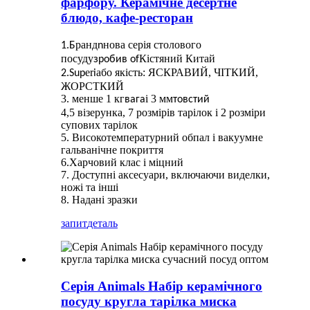
фарфору. Керамічне десертне
блюдо, кафе-ресторан
ранд
нова серія столового
1.Б
n
посуду
Кістяний Китай
зробив
of
er
або якість: ЯСКРАВИЙ, ЧІТКИЙ,
2.Sup
i
ЖОРСТКИЙ
3. менше 1 кг
і 3 мм
вага
товстий
4,5 візерунка, 7 розмірів тарілок і 2 розміри
супових тарілок
5. Високотемпературний обпал і вакуумне
гальванічне покриття
6.Харчовий клас і міцний
7. Доступні аксесуари, включаючи виделки,
ножі та інші
8. Надані зразки
запит
деталь
Серія Animals Набір керамічного
посуду кругла тарілка миска