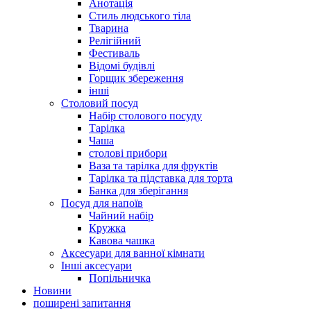
Анотація
Стиль людського тіла
Тварина
Релігійний
Фестиваль
Відомі будівлі
Горщик збереження
інші
Столовий посуд
Набір столового посуду
Тарілка
Чаша
столові прибори
Ваза та тарілка для фруктів
Тарілка та підставка для торта
Банка для зберігання
Посуд для напоїв
Чайний набір
Кружка
Кавова чашка
Аксесуари для ванної кімнати
Інші аксесуари
Попільничка
Новини
поширені запитання