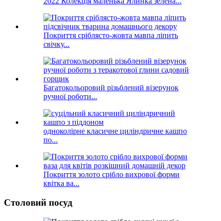
2022 Колекція маленька Ялинка зелена...
Покриття сріблясто-жовта мавпа ліпить
свічку...
Багатокольоровий різьблений візерунок
ручної роботи...
одноколірне класичне циліндричне кашпо
по...
Покриття золото срібло вихрової форми
квітка ва...
Столовий посуд