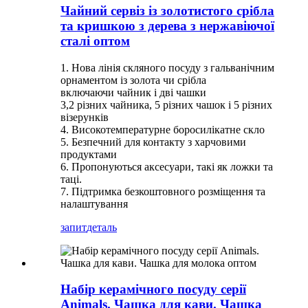
Чайний сервіз із золотистого срібла
та кришкою з дерева з нержавіючої
сталі оптом
1. Нова лінія скляного посуду з гальванічним
орнаментом із золота чи срібла
включаючи чайник і дві чашки
3,2 різних чайника, 5 різних чашок і 5 різних
візерунків
4. Високотемпературне боросилікатне скло
5. Безпечний для контакту з харчовими
продуктами
6. Пропонуються аксесуари, такі як ложки та
таці.
7. Підтримка безкоштовного розміщення та
налаштування
запит
деталь
Набір керамічного посуду серії
Animals. Чашка для кави. Чашка