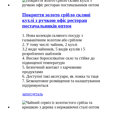
Покриття золото срібло скляні
кухлі з ручкою офіс ресторан
постачальників оптом
1. Нова колекція скляного посуду з
гальванічним золотом або сріблом
2. У тому числі: чайник, 2 кухлі
3.2 види чайників, 5 видів кухлів і 5
розроблених шаблонів
4. Високе боросилікатне скло та стійке до
підвищеної температури
5. Безпечний контакт з харчовими
продуктами
6. Доступні такі аксесуари, як ложка та таця
7. Безкоштовне розміщення та налаштування
підтримуються
запит
деталь