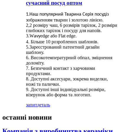
сучасний посуд оптом
із
1.Наш
популярний
Тварина
Серія
посуд
зображенням тварин і золотою лінією.
2,2 розміру чаш, 6 розмірів тарілок, 2 розміри
глибоких тарілок і посуду для напоїв.
3.W
edge або Flat edge.
avy
4. Більше 10 розроблених шаблонів.
5.Зареєстрований патентний дизайн
шаблону.
6. Високотемпературний обпал, зміцнення
доломіту.
7. Безпечний контакт з харчовими
продуктами.
8. Доступні аксесуари, зокрема виделки,
ножі та палички.
9. Доступні інші індивідуальні розміри,
візерунок або форма та логотип.
запит
деталь
останні новини
Компанія з виробництва кераміки