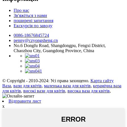
Про нас
Зв'яжіться з нами
поширені запитання
Екскурсія по заводу
0086-18676845724
penny@czyongsheng.cn
No.6 Dongfu Road, Shangdongpu, Fengxi District,
Chaozhou City, Guangdong Province, China
© Copyright - 2010-2024: Усі права захищено.
Карта сайту
Ваза
,
вази для квітів
,
маленька ваза для квітів
,
керамічна ваза
для квітів
,
високі вази для квітів
,
висока ваза для квітів
,
Відправити лист
x