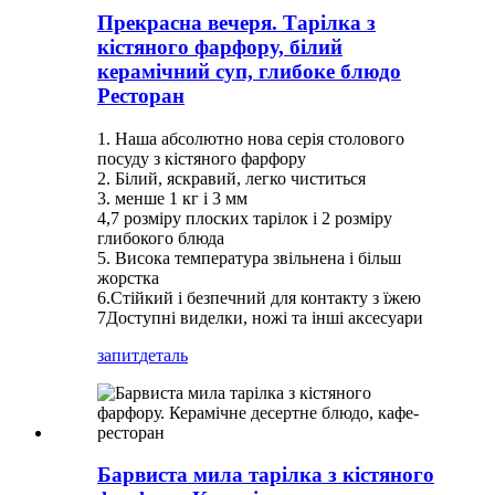
Прекрасна вечеря. Тарілка з
кістяного фарфору, білий
керамічний суп, глибоке блюдо
Ресторан
1. Наша абсолютно нова серія столового
посуду з кістяного фарфору
2. Білий, яскравий, легко чиститься
3. менше 1 кг і 3 мм
4,7 розміру плоских тарілок і 2 розміру
глибокого блюда
5. Висока температура звільнена і більш
жорстка
6.Стійкий і безпечний для контакту з їжею
7Доступні виделки, ножі та інші аксесуари
запит
деталь
Барвиста мила тарілка з кістяного